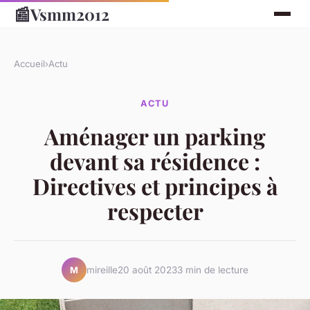
📰
Vsmm2012
Accueil
›
Actu
ACTU
Aménager un parking
devant sa résidence :
Directives et principes à
respecter
mireille
20 août 2023
3 min de lecture
M