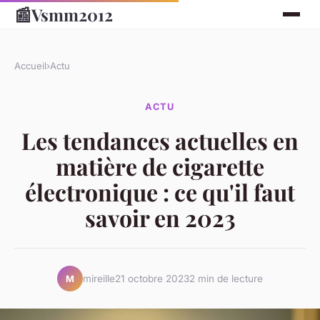
📰
Vsmm2012
Accueil
›
Actu
ACTU
Les tendances actuelles en
matière de cigarette
électronique : ce qu'il faut
savoir en 2023
mireille
21 octobre 2023
2 min de lecture
M