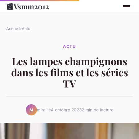
📰
Vsmm2012
Accueil
›
Actu
ACTU
Les lampes champignons
dans les films et les séries
TV
mireille
4 octobre 2023
2 min de lecture
M