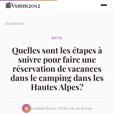
📰
Vsmm2012
Accueil
›
Actu
ACTU
Quelles sont les étapes à
suivre pour faire une
réservation de vacances
dans le camping dans les
Hautes Alpes?
mireille
8 février 2024
2 min de lecture
M