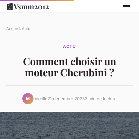
📰
Vsmm2012
Accueil
›
Actu
ACTU
Comment choisir un
moteur Cherubini ?
mireille
21 décembre 2023
2 min de lecture
M