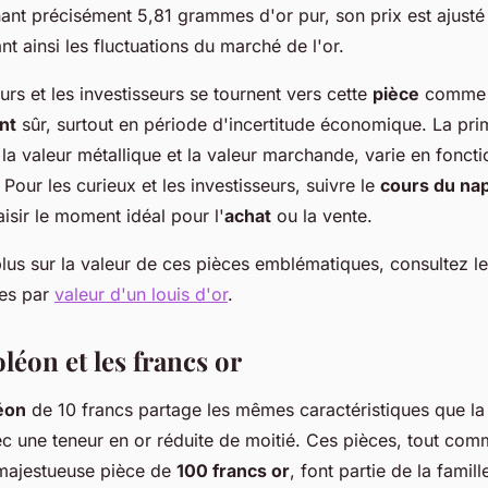
ant précisément 5,81 grammes d'or pur, son prix est ajusté
ant ainsi les fluctuations du marché de l'or.
urs et les investisseurs se tournent vers cette
pièce
comme u
nt
sûr, surtout en période d'incertitude économique. La pri
 la valeur métallique et la valeur marchande, varie en foncti
. Pour les curieux et les investisseurs, suivre le
cours du na
aisir le moment idéal pour l'
achat
ou la vente.
lus sur la valeur de ces pièces emblématiques, consultez l
ies par
valeur d'un louis d'or
.
éon et les francs or
éon
de 10 francs partage les mêmes caractéristiques que la
ec une teneur en or réduite de moitié. Ces pièces, tout com
 majestueuse pièce de
100 francs or
, font partie de la famill