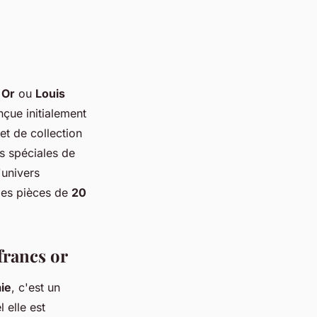
 Or
ou
Louis
nçue initialement
et de collection
ns spéciales de
'univers
 des pièces de
20
francs or
ie
, c'est un
 elle est