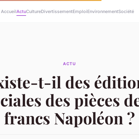
Accueil
Actu
Culture
Divertissement
Emploi
Environnement
Société
ACTU
iste-t-il des éditi
ciales des pièces d
francs Napoléon ?