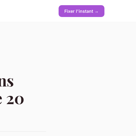
Fixer l'instant →
ons
e 20