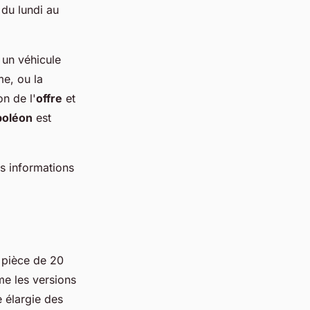
 du lundi au
n véhicule
me, ou la
on de l'
offre
et
poléon
est
es informations
 pièce de 20
me les versions
e élargie des