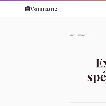
📰
Vsmm2012
Accueil
›
Actu
Ex
spé