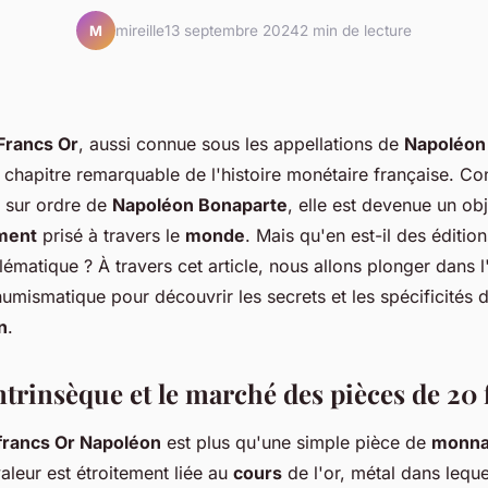
mireille
13 septembre 2024
2 min de lecture
M
Francs Or
, aussi connue sous les appellations de
Napoléon
n chapitre remarquable de l'histoire monétaire française. Co
 sur ordre de
Napoléon Bonaparte
, elle est devenue un obj
ment
prisé à travers le
monde
. Mais qu'en est-il des éditio
ématique ? À travers cet article, nous allons plonger dans l
numismatique pour découvrir les secrets et les spécificités
n
.
ntrinsèque et le marché des pièces de 20 
francs Or Napoléon
est plus qu'une simple pièce de
monna
aleur est étroitement liée au
cours
de l'or, métal dans lequel