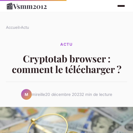
📰
Vsmm2012
Accueil
›
Actu
ACTU
Cryptotab browser :
comment le télécharger ?
mireille
20 décembre 2023
2 min de lecture
M