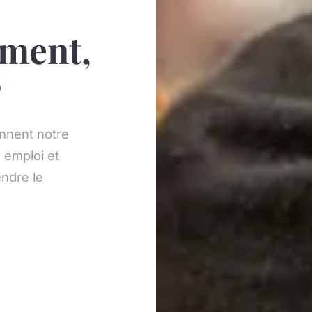
ement,
r
nnent notre
, emploi et
ndre le