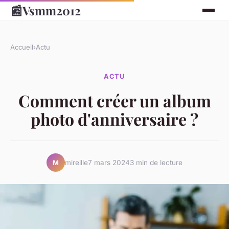
📰
Vsmm2012
Accueil
›
Actu
ACTU
Comment créer un album
photo d'anniversaire ?
mireille
7 mars 2024
3 min de lecture
M