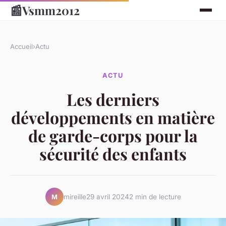
📰
Vsmm2012
Accueil
›
Actu
ACTU
Les derniers
développements en matière
de garde-corps pour la
sécurité des enfants
mireille
29 avril 2024
2 min de lecture
M