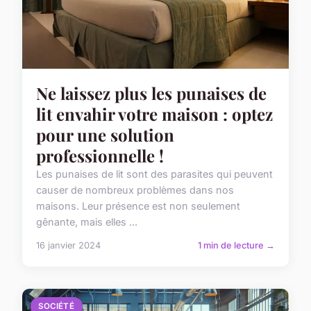
Ne laissez plus les punaises de
lit envahir votre maison : optez
pour une solution
professionnelle !
Les punaises de lit sont des parasites qui peuvent
causer de nombreux problèmes dans nos
maisons. Leur présence est non seulement
gênante, mais elles ...
16 janvier 2024
1 min de lecture →
SOCIÉTÉ