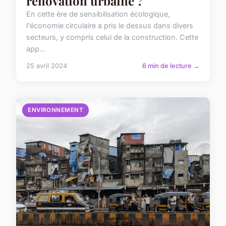
rénovation urbaine ?
En cette ère de sensibilisation écologique,
l'économie circulaire a pris le dessus dans divers
secteurs, y compris celui de la construction. Cette
app...
25 avril 2024
6 min de lecture →
ENVIRONNEMENT