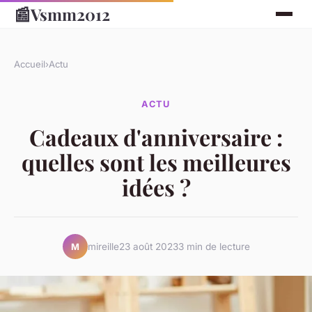
📰
Vsmm2012
Accueil
›
Actu
ACTU
Cadeaux d'anniversaire :
quelles sont les meilleures
idées ?
mireille
23 août 2023
3 min de lecture
M