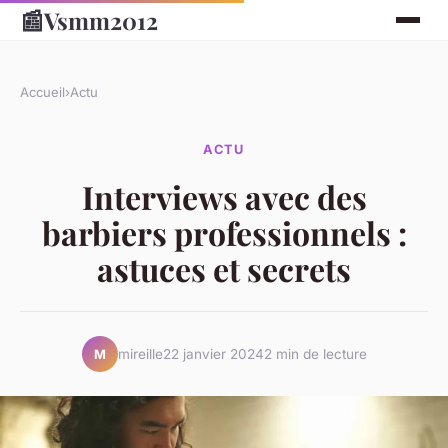
📰
Vsmm2012
Accueil
›
Actu
ACTU
Interviews avec des
barbiers professionnels :
astuces et secrets
mireille
22 janvier 2024
2 min de lecture
M