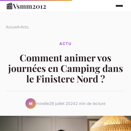
📰
Vsmm2012
Accueil
›
Actu
ACTU
Comment animer vos
journées en Camping dans
le Finistere Nord ?
mireille
28 juillet 2024
2 min de lecture
M