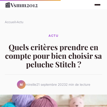
📰
Vsmm2012
Accueil
›
Actu
ACTU
Quels critères prendre en
compte pour bien choisir sa
peluche Stitch ?
mireille
21 septembre 2023
2 min de lecture
M