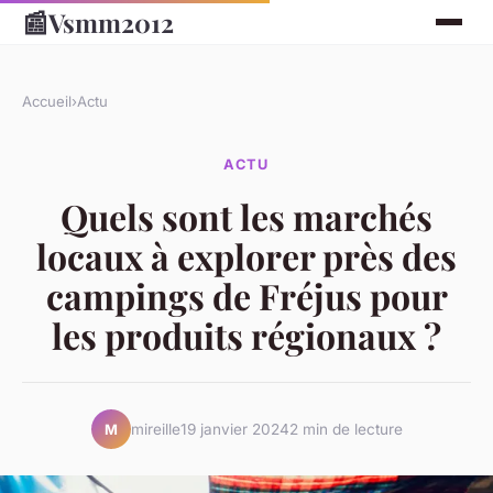
📰
Vsmm2012
Accueil
›
Actu
ACTU
Quels sont les marchés
locaux à explorer près des
campings de Fréjus pour
les produits régionaux ?
mireille
19 janvier 2024
2 min de lecture
M