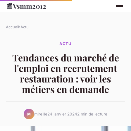
📰
Vsmm2012
Accueil
›
Actu
ACTU
Tendances du marché de
l'emploi en recrutement
restauration : voir les
métiers en demande
mireille
24 janvier 2024
2 min de lecture
M