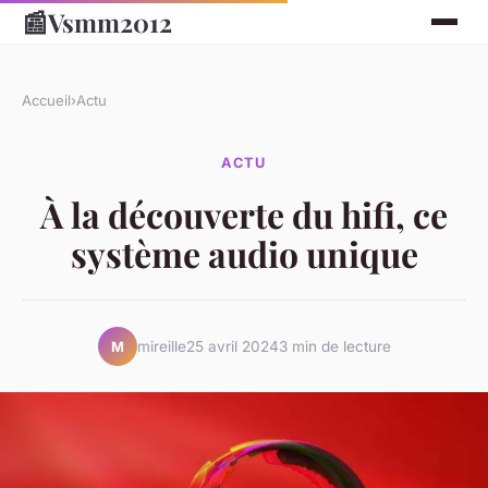
📰
Vsmm2012
Accueil
›
Actu
ACTU
À la découverte du hifi, ce
système audio unique
mireille
25 avril 2024
3 min de lecture
M