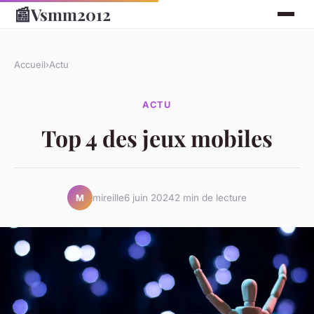
📰
Vsmm2012
Accueil
›
Actu
ACTU
Top 4 des jeux mobiles
mireille
6 juin 2024
2 min de lecture
M