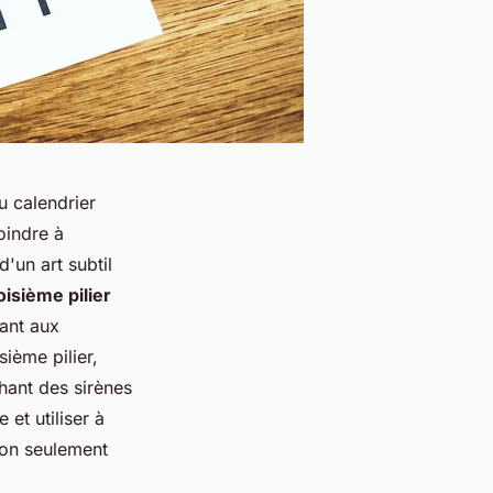
u calendrier
oindre à
d'un art subtil
oisième pilier
ant aux
sième pilier,
hant des sirènes
 et utiliser à
 non seulement