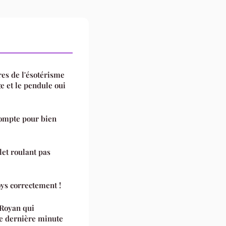
es de l'ésotérisme
e et le pendule oui
compte pour bien
let roulant pas
oys correctement !
 Royan qui
de dernière minute