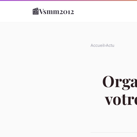
📰
Vsmm2012
Accueil
›
Actu
Orga
votr