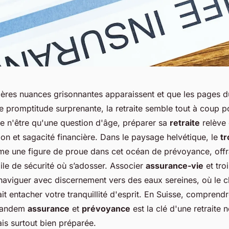
ères nuances grisonnantes apparaissent et que les pages d
e promptitude surprenante, la retraite semble tout à coup p
de n'être qu'une question d'âge, préparer sa
retraite
relève 
ion et sagacité financière. Dans le paysage helvétique, le
tr
e une figure de proue dans cet océan de prévoyance, offr
ile de sécurité où s’adosser. Associer
assurance-vie
et troi
 naviguer avec discernement vers des eaux sereines, où le c
it entacher votre tranquillité d'esprit. En Suisse, comprendre
 tandem
assurance
et
prévoyance
est la clé d'une retraite
is surtout bien préparée.