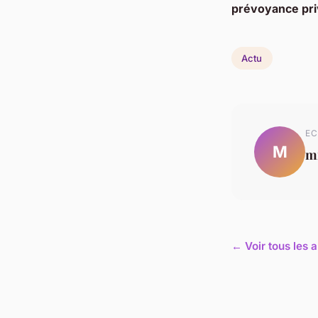
prévoyance pr
Actu
EC
M
mi
← Voir tous les a