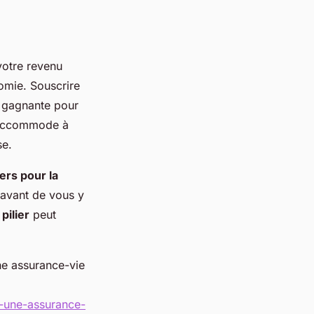
votre revenu
omie. Souscrire
e gagnante pour
s'accommode à
se.
iers pour la
avant de vous y
pilier
peut
une assurance-vie
t-une-assurance-