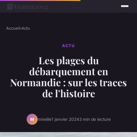
📰
Vsmm2012
Accueil
›
Actu
ACTU
Les plages du
débarquement en
Normandie : sur les traces
de l'histoire
mireille
1 janvier 2024
3 min de lecture
M