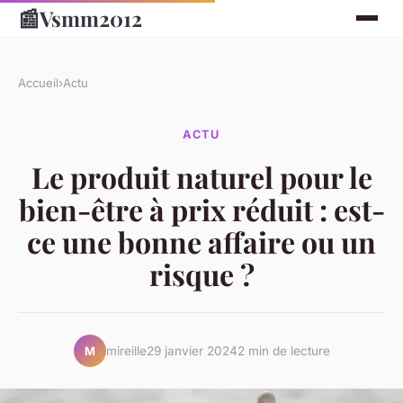
📰
Vsmm2012
Accueil
›
Actu
ACTU
Le produit naturel pour le
bien-être à prix réduit : est-
ce une bonne affaire ou un
risque ?
mireille
29 janvier 2024
2 min de lecture
M