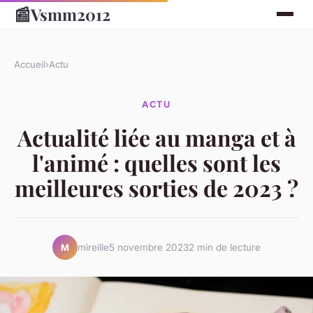
📰
Vsmm2012
Accueil
›
Actu
ACTU
Actualité liée au manga et à
l'animé : quelles sont les
meilleures sorties de 2023 ?
mireille
5 novembre 2023
2 min de lecture
M