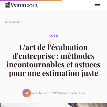
📰
Vsmm2012
Accueil
›
Actu
ACTU
L'art de l'évaluation
d'entreprise : méthodes
incontournables et astuces
pour une estimation juste
mireille
7 avril 2023
4 min de lecture
M