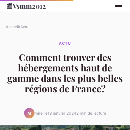
📰
Vsmm2012
Accueil
›
Actu
ACTU
Comment trouver des
hébergements haut de
gamme dans les plus belles
régions de France?
mireille
19 janvier 2024
2 min de lecture
M