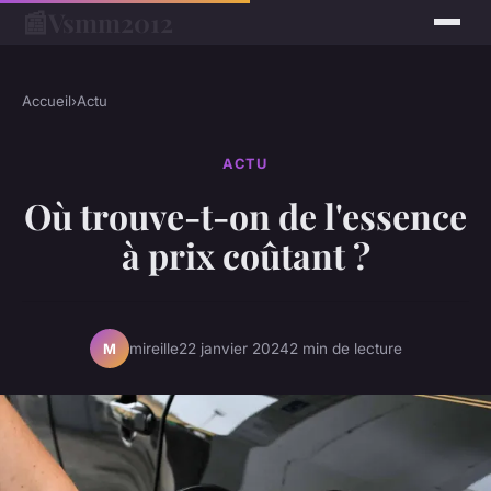
📰
Vsmm2012
Accueil
›
Actu
ACTU
Où trouve-t-on de l'essence
à prix coûtant ?
mireille
22 janvier 2024
2 min de lecture
M