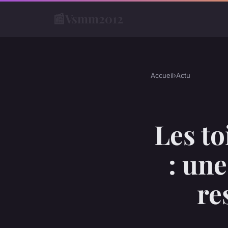
📰
Vsmm2012
Accueil
›
Actu
Les to
: une
re