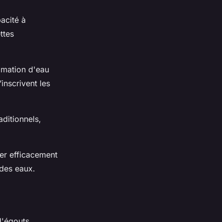
acité à
ttes
mmation d'eau
inscrivent les
aditionnels,
uer efficacement
 des eaux.
d'égouts,