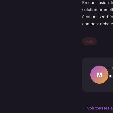
En conclusion, 
solution promet
économiser d'én
compost riche e
Actu
EC
M
mi
← Voir tous les a