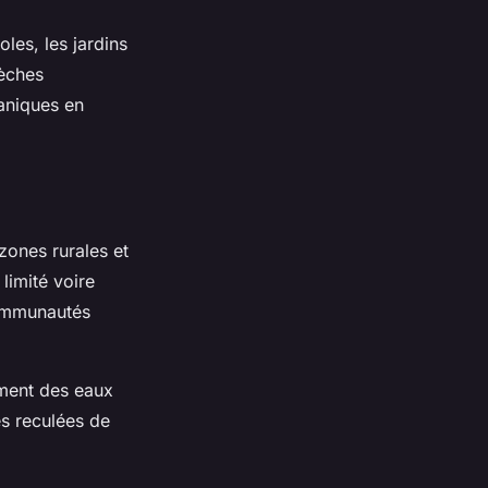
les, les jardins
sèches
ganiques en
zones rurales et
limité voire
communautés
ement des eaux
es reculées de