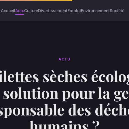
Accueil
Actu
Culture
Divertissement
Emploi
Environnement
Société
ACTU
ilettes sèches écol
 solution pour la g
sponsable des déch
humains ?