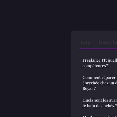
Actu — Dans l
Freelance IT: quell
compétences?
Comment réparer u
ébréchée chez un d
Royal ?
Quels sont les av
le bain des bébés ?