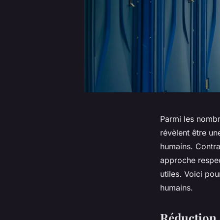
Parmi les nombr
révèlent être u
humains. Contrai
approche respec
utiles. Voici po
humains.
Réduction 