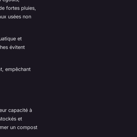
e fortes pluies,
eaux usées non
uatique et
hes évitent
at, empêchant
leur capacité à
stockés et
rmer un compost