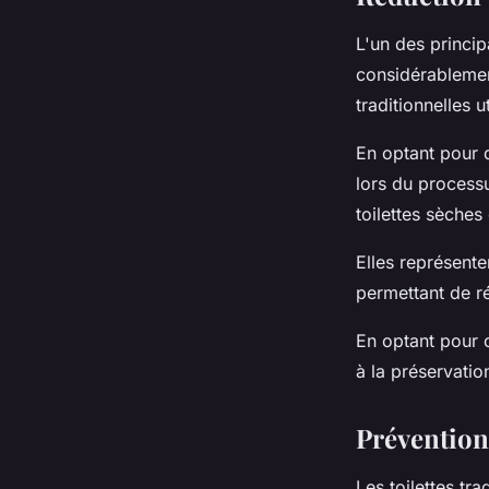
L'un des princi
considérablement
traditionnelles 
En optant pour 
lors du processu
toilettes sèch
Elles représente
permettant de r
En optant pour c
à la préservatio
Prévention
Les toilettes tr