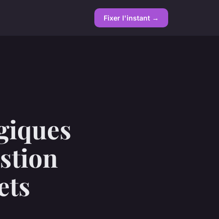
Fixer l'instant →
ogiques
estion
ets