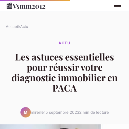
📰
Vsmm2012
Accueil
›
Actu
ACTU
Les astuces essentielles
pour réussir votre
diagnostic immobilier en
PACA
mireille
15 septembre 2023
2 min de lecture
M