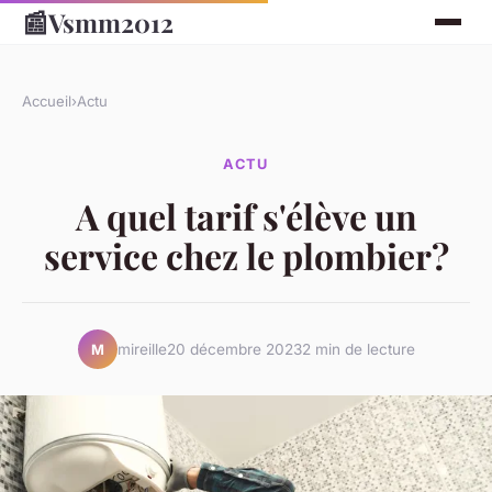
📰
Vsmm2012
Accueil
›
Actu
ACTU
A quel tarif s'élève un
service chez le plombier?
mireille
20 décembre 2023
2 min de lecture
M