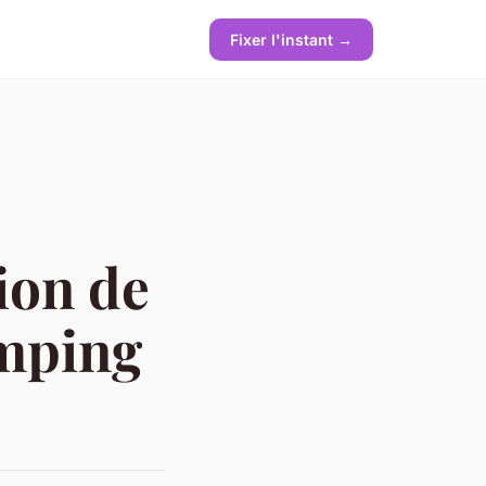
Fixer l'instant →
ion de
mping