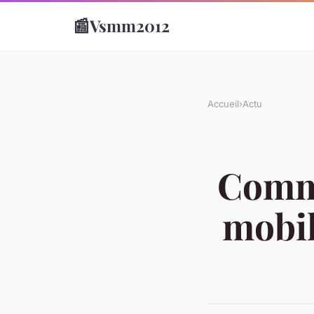
📰
Vsmm2012
Accueil
›
Actu
Comme
mobi