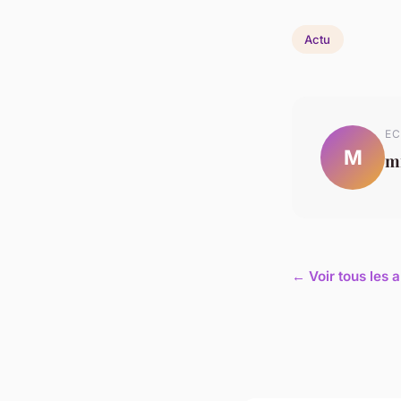
Actu
EC
M
mi
← Voir tous les a