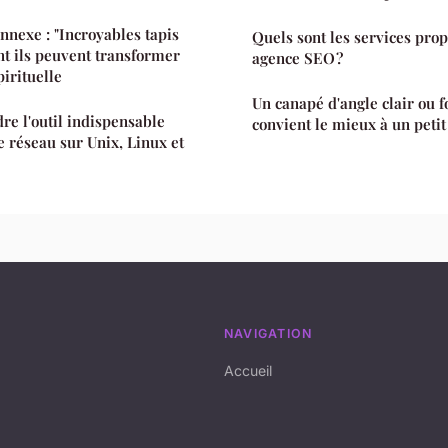
connexe : "Incroyables tapis
Quels sont les services pro
t ils peuvent transformer
agence SEO ?
irituelle
Un canapé d'angle clair ou f
re l'outil indispensable
convient le mieux à un petit
e réseau sur Unix, Linux et
NAVIGATION
Accueil