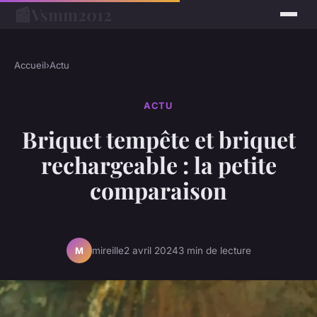
📰
Vsmm2012
Accueil
›
Actu
ACTU
Briquet tempête et briquet
rechargeable : la petite
comparaison
mireille
2 avril 2024
3 min de lecture
M